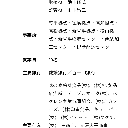
取締役 池下修弘
監査役 山下昌三
琴平拠点・徳島拠点・高知拠点・
高松拠点・新居浜拠点・松山拠
事業所
点・新居浜物流センター・西条加
工センター・伊予配送センター
就業員
90名
主要銀行
愛媛銀行／百十四銀行
味の素冷凍食品(株)、(株)SN食品
研究所、テーブルマーク(株)、ホ
クレン農業協同組合、(株)オカフ
ーズ、(株)印南食品、キューピー
(株)、(株)ピアット、(株)ヤグチ、
主要仕入
(株)津田商店、大阪太平商事